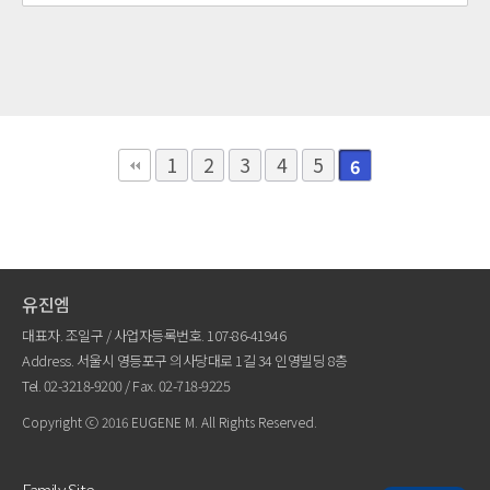
1
2
3
4
5
6
유진엠
대표자. 조일구 / 사업자등록번호. 107-86-41946
Address. 서울시 영등포구 의사당대로 1길 34 인영빌딩 8층
Tel.
02-3218-9200
/ Fax. 02-718-9225
Copyright ⓒ 2016 EUGENE M. All Rights Reserved.
Family Site